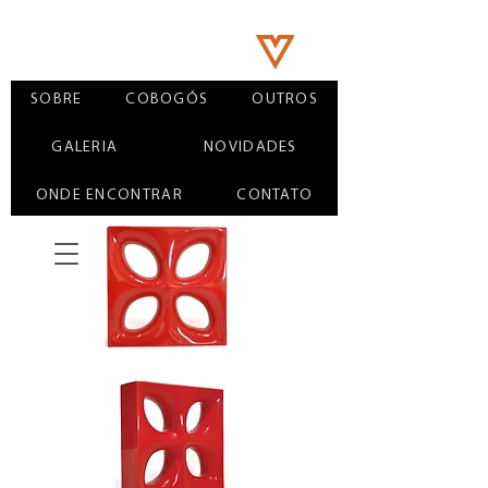
SOBRE
COBOGÓS
OUTROS
GALERIA
NOVIDADES
ONDE ENCONTRAR
CONTATO