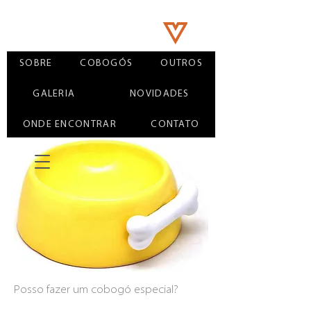
SOBRE
COBOGÓS
OUTROS
GALERIA
NOVIDADES
ONDE ENCONTRAR
CONTATO
Posso fazer um cobogó especial?